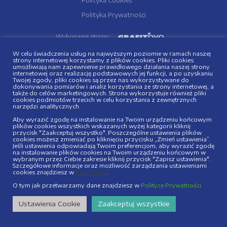
Polityka Cookies
Polityka Prywatności
Wykonanie strony:
W celu świadczenia usług na najwyższym poziomie w ramach naszej
strony internetowej korzystamy z plików cookies. Pliki cookies
umożliwiają nam zapewnienie prawidłowego działania naszej strony
internetowej oraz realizację podstawowych jej funkcji, a po uzyskaniu
Twojej zgody, pliki cookies są przez nas wykorzystywane do
dokonywania pomiarów i analiz korzystania ze strony internetowej, a
także do celów marketingowych. Strona wykorzystuje również pliki
cookies podmiotów trzecich w celu korzystania z zewnętrznych
narzędzi analitycznych.
Aby wyrazić zgodę na instalowanie na Twoim urządzeniu końcowym
plików cookies wszystkich wskazanych wyżej kategorii kliknij
przycisk "Zaakceptuj wszystko". Poszczególne ustawienia plików
cookies możesz zmieniać po kliknięciu przycisku „Zmień ustawienia”.
Jeśli ustawienia odpowiadają Twoim preferencjom, aby wyrazić zgodę
na instalowanie plików cookies na Twoim urządzeniu końcowym w
wybranym przez Ciebie zakresie kliknij przycisk "Zapisz ustawienia".
Szczegółowe informacje oraz możliwość zarządzania ustawieniami
cookies znajdziesz w
Read More
.
O tym jak przetwarzamy dane znajdziesz w
Polityce Prywatności
Ustawienia Cookie
Zaakceptuj wszystkie