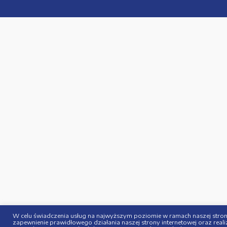
W celu świadczenia usług na najwyższym poziomie w ramach naszej strony
zapewnienie prawidłowego działania naszej strony internetowej oraz realiz