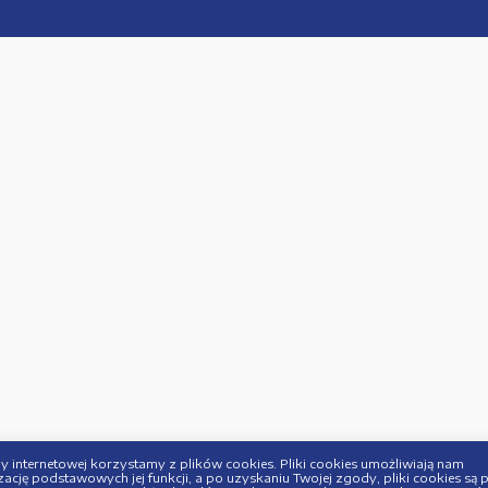
 internetowej korzystamy z plików cookies. Pliki cookies umożliwiają nam
ację podstawowych jej funkcji, a po uzyskaniu Twojej zgody, pliki cookies są 